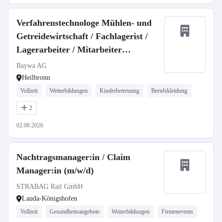
Verfahrenstechnologe Mühlen- und
Getreidewirtschaft / Fachlagerist /
Lagerarbeiter / Mitarbeiter
Getreidesilo m/w/d, Agrar Heilbronn
Baywa AG
Heilbronn
Vollzeit
Weiterbildungen
Kinderbetreuung
Berufskleidung
2
02.08.2026
Nachtragsmanager:in / Claim
Manager:in (m/w/d)
STRABAG Rail GmbH
Lauda-Königshofen
Vollzeit
Gesundheitsangebote
Weiterbildungen
Firmenevents