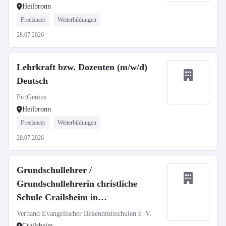
Heilbronn
Freelancer
Weiterbildungen
28.07.2026
Lehrkraft bzw. Dozenten (m/w/d)
Deutsch
ProGenius
Heilbronn
Freelancer
Weiterbildungen
28.07.2026
Grundschullehrer /
Grundschullehrerin christliche
Schule Crailsheim in
Teilzeit/Vertretungslehrkraft
Verband Evangelischer Bekenntnisschulen e. V.
Crailsheim