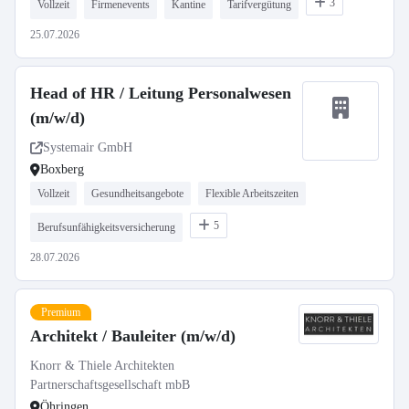
3
Vollzeit
Firmenevents
Kantine
Tarifvergütung
25.07.2026
Head of HR / Leitung Personalwesen
(m/w/d)
Systemair GmbH
Boxberg
Vollzeit
Gesundheitsangebote
Flexible Arbeitszeiten
5
Berufsunfähigkeitsversicherung
28.07.2026
Premium
Architekt / Bauleiter (m/w/d)
Knorr & Thiele Architekten
Partnerschaftsgesellschaft mbB
Öhringen