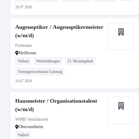
28.07.2026
Augenoptiker / Augenoptikermeister
(w/m/d)
Fielmann
Heilbronn
Vollzeit
Weiterbildungen
13. Monatsgehalt
Vermögenswirksame Leistung
24.07.2026
Hausmeister / Organisationstalent
(w/m/d)
WMB Ventilatoren
Obersontheim
Vollzeit