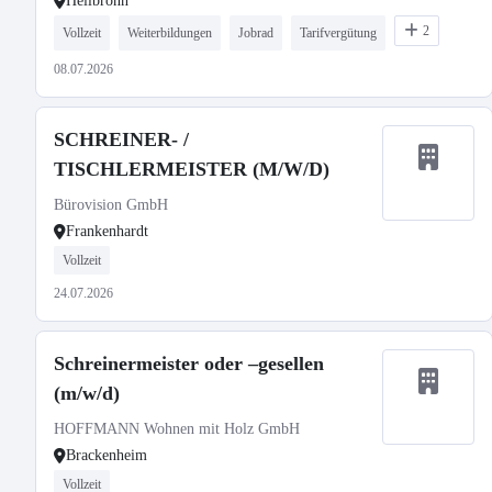
Heilbronn
2
Vollzeit
Weiterbildungen
Jobrad
Tarifvergütung
08.07.2026
SCHREINER- /
TISCHLERMEISTER (M/W/D)
Bürovision GmbH
Frankenhardt
Vollzeit
24.07.2026
Schreinermeister oder –gesellen
(m/w/d)
HOFFMANN Wohnen mit Holz GmbH
Brackenheim
Vollzeit