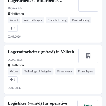
Lagerarbeiter / Mitarbeiter
Getreidesilo m/w/d, Agrar Heilbronn
Baywa AG
Heilbronn
Vollzeit
Weiterbildungen
Kinderbetreuung
Berufskleidung
2
02.08.2026
Lagermitarbeiter (m/w/d) in Vollzeit
accobrands
Heilbronn
Vollzeit
Nachhaltiger Arbeitgeber
Firmenevents
Firmenlaptop
3
25.07.2026
Logistiker (w/m/d) für operative