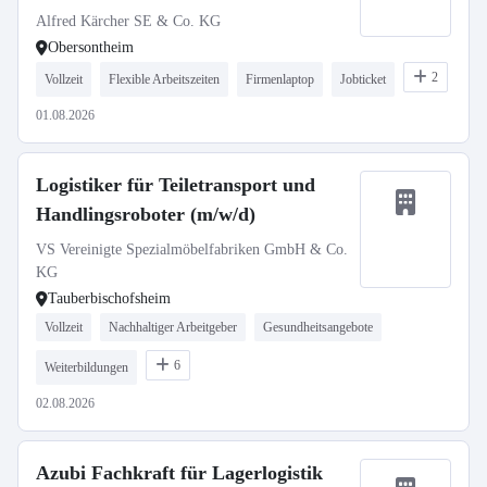
2027
Alfred Kärcher SE & Co. KG
Obersontheim
2
Vollzeit
Flexible Arbeitszeiten
Firmenlaptop
Jobticket
01.08.2026
Logistiker für Teiletransport und
Handlingsroboter (m/w/d)
VS Vereinigte Spezialmöbelfabriken GmbH & Co.
KG
Tauberbischofsheim
Vollzeit
Nachhaltiger Arbeitgeber
Gesundheitsangebote
6
Weiterbildungen
02.08.2026
Azubi Fachkraft für Lagerlogistik