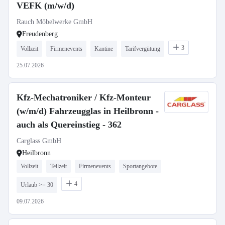
VEFK (m/w/d)
Rauch Möbelwerke GmbH
Freudenberg
3
Vollzeit
Firmenevents
Kantine
Tarifvergütung
25.07.2026
Kfz-Mechatroniker / Kfz-Monteur
(w/m/d) Fahrzeugglas in Heilbronn -
auch als Quereinstieg - 362
Carglass GmbH
Heilbronn
Vollzeit
Teilzeit
Firmenevents
Sportangebote
4
Urlaub >= 30
09.07.2026