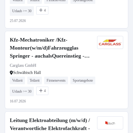
Vollzeit
Teilzeit
Firmenevents
Sportangebote
4
Urlaub >= 30
25.07.2026
Kfz-Mechatroniker /Kfz-
Monteur(w/m/d)Fahrzeugglas
Springer - auchalsQuereinstieg -
Großraum Nürnberg, Freiburg und
Carglass GmbH
München
Schwäbisch Hall
Vollzeit
Teilzeit
Firmenevents
Sportangebote
4
Urlaub >= 30
16.07.2026
Leitung Elektroabteilung (m/w/d) /
Verantwortliche Elektrofachkraft -