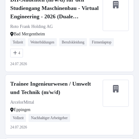
Studiengang Maschinenbau - Virtual
Engineering - 2026 (Duale
Hochschule Mosbach)
Roto Frank Holding AG
Bad Mergentheim
Teilzeit
Weiterbildungen
Berufskleidung
Firmenlaptop
4
24.07.2026
Trainee Ingenieurwesen / Umwelt
und Technik (m/w/d)
ArcelorMittal
Eppingen
Vollzeit
Nachhaltiger Arbeitgeber
24.07.2026