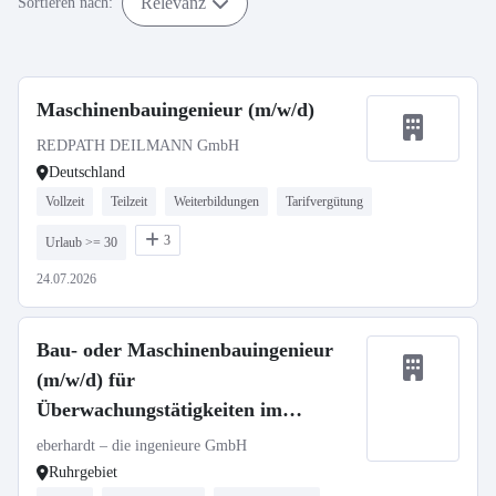
Relevanz
Sortieren nach:
Maschinenbauingenieur (m/w/d)
REDPATH DEILMANN GmbH
Deutschland
Vollzeit
Teilzeit
Weiterbildungen
Tarifvergütung
3
Urlaub >= 30
24.07.2026
Bau- oder Maschinenbauingenieur
(m/w/d) für
Überwachungstätigkeiten im
Bauwesen (Ruhrgebiet)
eberhardt – die ingenieure GmbH
Ruhrgebiet