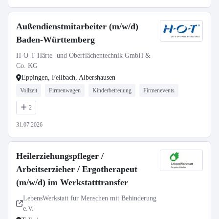
Außendienstmitarbeiter (m/w/d)
Baden-Württemberg
H-O-T Härte- und Oberflächentechnik GmbH &
Co. KG
Eppingen, Fellbach, Albershausen
Vollzeit
Firmenwagen
Kinderbetreuung
Firmenevents
2
31.07.2026
Heilerziehungspfleger /
Arbeitserzieher / Ergotherapeut
(m/w/d) im Werkstatttransfer
LebensWerkstatt für Menschen mit Behinderung
e.V.