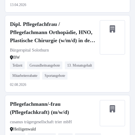
13.04.2026
Dipl. Pflegefachfrau /
Pflegefachmann Orthopädie, HNO,
Plastische Chirurgie (w/m/d) in der
Schweiz
Bürgerspital Solothurn
BW
Teilzeit
Gesundheitsangebote
13. Monatsgehalt
Mitarbeiterrabatte
Sportangebote
02.08.2026
Pflegefachmann/-frau
(Pflegefachkraft) (m/w/d)
cusanus trägergesellschaft trier mbH
Heiligenwald