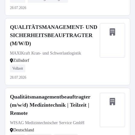
28.07.2026
QUALITÄTSMANAGEMENT- UND
SICHERHEITSBEAUFTRAGTER
(M/W/D)
MAXIKraft Kran- und Schwerlastlogistik
Züllsdorf
Vollzeit
28.07.2026
Qualitätsmanagementbeauftragter
(m/w/d) Medizintechnik | Teilzeit |
Remote
WISAG Medizintechnischer Service GmbH
Deutschland