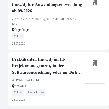
(m/w/d) für Anwendungsentwicklung
ab 09/2026
GEMÜ Gebr. Müller Apparatebau GmbH & Co.
KG
Ingelfingen
Vollzeit
24.07.2026
Praktikanten (m/w/d) im IT-
Projektmanagement, in der
Softwareentwicklung oder im Testing
in der Medizin-IT-Branche
ADVANOVA GmbH
Schwaig
Vollzeit
Home-Office
24.07.2026