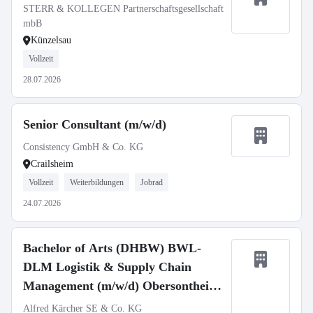
STERR & KOLLEGEN Partnerschaftsgesellschaft
mbB
Künzelsau
Vollzeit
28.07.2026
Senior Consultant (m/w/d)
Consistency GmbH & Co. KG
Crailsheim
Vollzeit
Weiterbildungen
Jobrad
24.07.2026
Bachelor of Arts (DHBW) BWL-
DLM Logistik & Supply Chain
Management (m/w/d) Obersontheim
2027
Alfred Kärcher SE & Co. KG