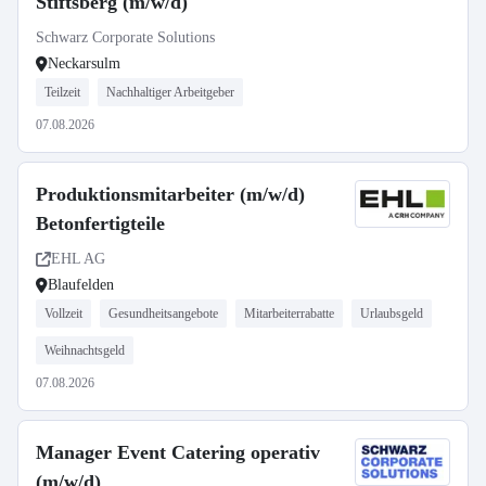
Stiftsberg (m/w/d)
Schwarz Corporate Solutions
Neckarsulm
Teilzeit
Nachhaltiger Arbeitgeber
07.08.2026
Produktionsmitarbeiter (m/w/d)
Betonfertigteile
EHL AG
Blaufelden
Vollzeit
Gesundheitsangebote
Mitarbeiterrabatte
Urlaubsgeld
Weihnachtsgeld
07.08.2026
Manager Event Catering operativ
(m/w/d)