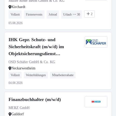
Müller Röser Beton GmbH & Co. KG
Kirchardt
2
Vollzeit
Firmenevents
Jobrad
Urlaub >= 30
05.08.2026
IHK Gepr. Schutz- und
Sicherheitskraft (m/w/d) im
Objektsicherungsdienst
(kerntechnische Einrichtung)
OSD Schäfer GmbH & Co. KG
Neckarwestheim
Vollzeit
Weiterbildungen
Mitarbeiterrabatte
04.08.2026
Finanzbuchhalter (m/w/d)
MERZ GmbH
Gaildorf