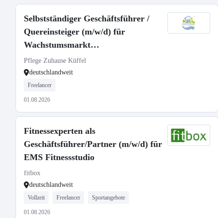
Selbstständiger Geschäftsführer /
Quereinsteiger (m/w/d) für
Wachstumsmarkt
Seniorenbetreuung
Pflege Zuhause Küffel
deutschlandweit
Freelancer
01.08.2026
Fitnessexperten als
Geschäftsführer/Partner (m/w/d) für
EMS Fitnessstudio
fitbox
deutschlandweit
Vollzeit
Freelancer
Sportangebote
01.08.2026