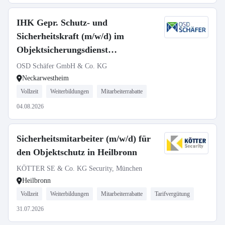
IHK Gepr. Schutz- und
Sicherheitskraft (m/w/d) im
Objektsicherungsdienst
(kerntechnische Einrichtung)
OSD Schäfer GmbH & Co. KG
Neckarwestheim
Vollzeit
Weiterbildungen
Mitarbeiterrabatte
04.08.2026
Sicherheitsmitarbeiter (m/w/d) für
den Objektschutz in Heilbronn
KÖTTER SE & Co. KG Security, München
Heilbronn
Vollzeit
Weiterbildungen
Mitarbeiterrabatte
Tarifvergütung
31.07.2026