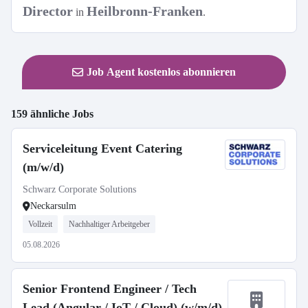
Director
Heilbronn-Franken
in
.
Job Agent kostenlos abonnieren
159 ähnliche Jobs
Serviceleitung Event Catering
(m/w/d)
Schwarz Corporate Solutions
Neckarsulm
Vollzeit
Nachhaltiger Arbeitgeber
05.08.2026
Senior Frontend Engineer / Tech
Lead (Angular / IoT / Cloud) (w/m/d)