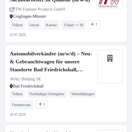
ITW Fastener Products GmbH
Creglingen-Münster
2
Vollzeit
Jobrad
Kantine
Urlaub >= 30
23.07.2026
Automobilverkäufer (m/w/d) – Neu-
& Gebrauchtwagen für unsere
Standorte Bad Friedrichshall,
Heilbronn oder Neckarsulm
AVAG Holding SE
Bad Friedrichshall
Vollzeit
Nachhaltiger Arbeitgeber
Weiterbildungen
3
Firmenevents
28.07.2026