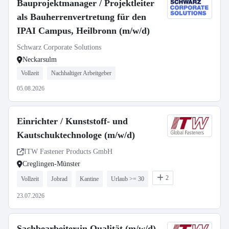
Bauprojektmanager / Projektleiter
als Bauherrenvertretung für den
IPAI Campus, Heilbronn (m/w/d)
Schwarz Corporate Solutions
Neckarsulm
Vollzeit
Nachhaltiger Arbeitgeber
05.08.2026
Einrichter / Kunststoff- und
Kautschuktechnologe (m/w/d)
ITW Fastener Products GmbH
Creglingen-Münster
2
Vollzeit
Jobrad
Kantine
Urlaub >= 30
23.07.2026
Sachbearbeiter:in Qualität (m/w/d)