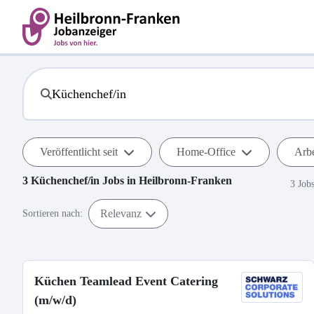
Veröffentlicht seit
Home-Office
Arbe
3
Küchenchef/in
Jobs in
Heilbronn-Franken
3 Job
Relevanz
Sortieren nach:
Küchen Teamlead Event Catering
(m/w/d)