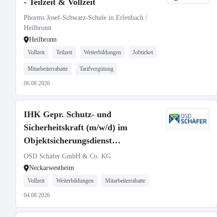
- Teilzeit & Vollzeit
Phorms Josef-Schwarz-Schule in Erlenbach /
Heilbronn
Heilbronn
Vollzeit
Teilzeit
Weiterbildungen
Jobticket
Mitarbeiterrabatte
Tarifvergütung
06.08.2026
IHK Gepr. Schutz- und
Sicherheitskraft (m/w/d) im
Objektsicherungsdienst
(kerntechnische Einrichtung)
OSD Schäfer GmbH & Co. KG
Neckarwestheim
Vollzeit
Weiterbildungen
Mitarbeiterrabatte
04.08.2026