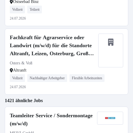
Ostseebad Binz
Vollzeit
Teilzeit
24.07.2026
Fachkraft für Agrarservice oder
Landwirt (m/w/d) für die Standorte
Altranft, Leizen, Osterburg, Groß
Gottschow
Osters & Voß
Altranft
Vollzeit
Nachhaltiger Arbeitgeber
Flexible Arbeitszeiten
24.07.2026
1421 ähnliche Jobs
Teamleiter Service / Sondermontage
(m/w/d)