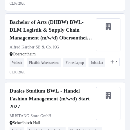
02.08.2026
Bachelor of Arts (DHBW) BWL-
DLM Logistik & Supply Chain
Management (m/w/d) Obersontheim
2027
Alfred Kärcher SE & Co. KG
Obersontheim
2
Vollzeit
Flexible Arbeitszeiten
Firmenlaptop
Jobticket
01.08.2026
Duales Studium BWL - Handel
Fashion Management (m/w/d) Start
2027
MUSTANG Store GmbH
Schwäbisch Hall