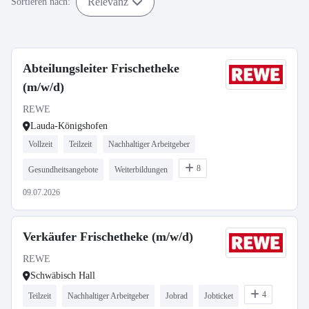
Relevanz
Sortieren nach:
Abteilungsleiter Frischetheke
(m/w/d)
REWE
Lauda-Königshofen
Vollzeit
Teilzeit
Nachhaltiger Arbeitgeber
8
Gesundheitsangebote
Weiterbildungen
09.07.2026
Verkäufer Frischetheke (m/w/d)
REWE
Schwäbisch Hall
4
Teilzeit
Nachhaltiger Arbeitgeber
Jobrad
Jobticket