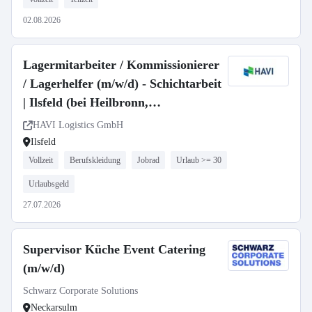
02.08.2026
Lagermitarbeiter / Kommissionierer
/ Lagerhelfer (m/w/d) - Schichtarbeit
| Ilsfeld (bei Heilbronn,
Ludwigsburg, Bietigheim-Bissingen)
HAVI Logistics GmbH
Ilsfeld
Vollzeit
Berufskleidung
Jobrad
Urlaub >= 30
Urlaubsgeld
27.07.2026
Supervisor Küche Event Catering
(m/w/d)
Schwarz Corporate Solutions
Neckarsulm