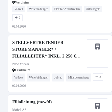
Wertheim
Vollzeit
Weiterbildungen
Flexible Arbeitszeiten
Urlaubsgeld
2
02.08.2026
STELLVERTRETENDER
STOREMANAGER* /
FILIALLEITER* INKL. 2.250 €
WILLKOMMENSPRÄMIE
New Yorker
Crailsheim
3
Vollzeit
Weiterbildungen
Jobrad
Mitarbeiterrabatte
02.08.2026
Filialleitung (m/w/d)
Möbel AS