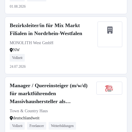
01.08.2026
Bezirksleiter/in für Mix Markt
Filialen in Nordrhein-Westfalen
MONOLITH West GmbH
NW
Vollzeit
24.07.2026
Manager / Quereinsteiger (m/w/d)
für marktführenden
Massivhaushersteller als
selbstständiger Gebietsleiter
Town & Country Haus
deutschlandweit
Vollzeit
Freelancer
Weiterbildungen