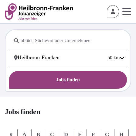
50
km
Jobs finden
Jobs finden
#
A
B
C
D
E
F
G
H
I