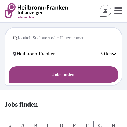
50
km
Jobs finden
Jobs finden
#
A
B
C
D
E
F
G
H
I