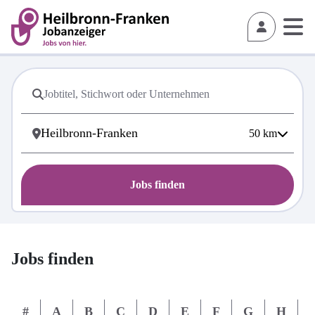
50
km
Jobs finden
Jobs finden
#
A
B
C
D
E
F
G
H
I