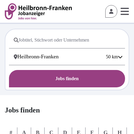
50
km
Jobs finden
Jobs finden
#
A
B
C
D
E
F
G
H
I