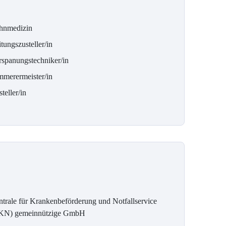
hnmedizin
tungszusteller/in
rspanungstechniker/in
mmerermeister/in
teller/in
ntrale für Krankenbeförderung und Notfallservice
KN) gemeinnützige GmbH