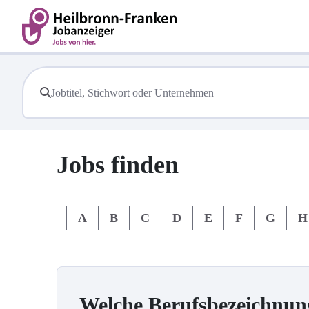
Jobs finden
#
A
B
C
D
E
F
G
H
Welche Berufsbezeichnun