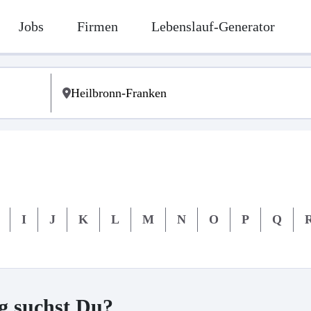
Jobs
Firmen
Lebenslauf-Generator
I
J
K
L
M
N
O
P
Q
g suchst Du?