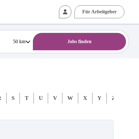
Für Arbeitgeber
50
km
Jobs finden
R
S
T
U
V
W
X
Y
Z