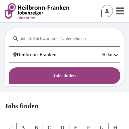
50
km
Jobs finden
Jobs finden
#
A
B
C
D
E
F
G
H
I