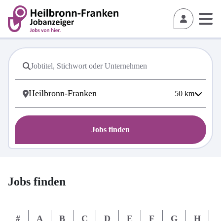
50
km
Jobs finden
Jobs finden
#
A
B
C
D
E
F
G
H
I