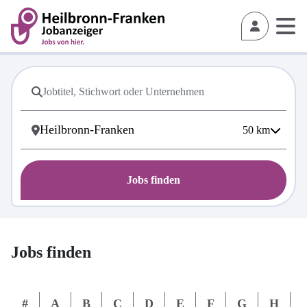
50
km
Jobs finden
Jobs finden
#
A
B
C
D
E
F
G
H
I