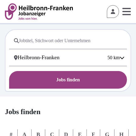
50
km
Jobs finden
Jobs finden
#
A
B
C
D
E
F
G
H
I