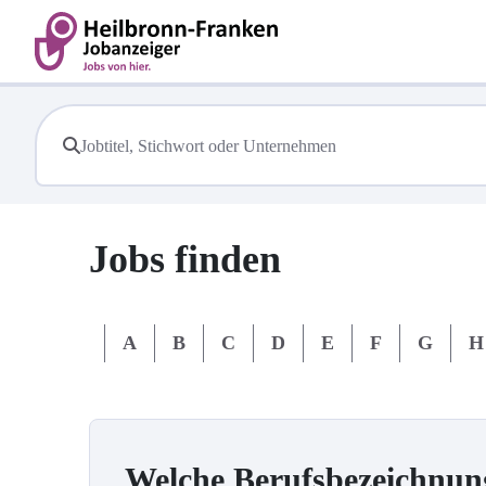
Jobs finden
#
A
B
C
D
E
F
G
H
Welche Berufsbezeichnun