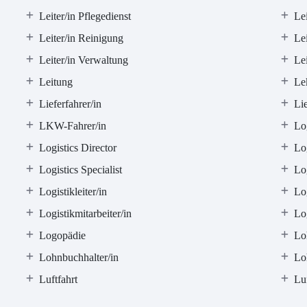
Leiter/in Pflegedienst
Lei
Leiter/in Reinigung
Lei
Leiter/in Verwaltung
Lei
Leitung
Lek
Lieferfahrer/in
Li
LKW-Fahrer/in
Log
Logistics Director
Log
Logistics Specialist
Lo
Logistikleiter/in
Lo
Logistikmitarbeiter/in
Log
Logopädie
Lo
Lohnbuchhalter/in
Lo
Luftfahrt
Luf