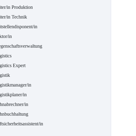
ter/in Produktion
ter/in Technik
tstellendisponent/in
tor/in
egenschaftsverwaltung
istics
istics Expert
gistik
gistikmanager/in
istikplaner/in
hnabrechner/in
hnbuchhaltung
tsicherheitsassistent/in