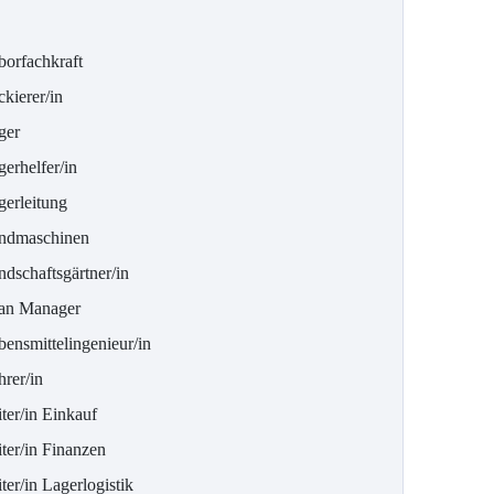
borfachkraft
kierer/in
ger
erhelfer/in
gerleitung
ndmaschinen
ndschaftsgärtner/in
an Manager
bensmittelingenieur/in
rer/in
ter/in Einkauf
ter/in Finanzen
ter/in Lagerlogistik