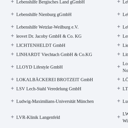
Lebenshilfe Bergisches Land gGmbH
Le
Lebenshilfe Nienburg gGmbH
Le
Lebenshilfe Wetzlar-Weilburg e.V.
Le
leovet Dr. Jacoby GmbH & Co. KG
Ler
LICHTENHELDT GmbH
Li
LINHARDT Viechtach GmbH & Co.KG
Li
Lo
LLOYD Lifestyle GmbH
No
LOKALBÄCKEREI BROTZEIT GmbH
L
LSV Lech-Stahl Veredelung GmbH
LT
Ludwig-Maximilians-Universität München
Lu
LW
LVR-Klinik Langenfeld
Wi