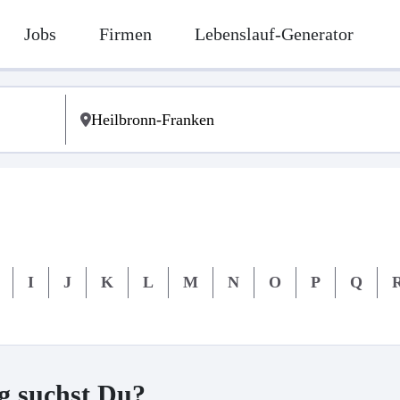
Jobs
Firmen
Lebenslauf-Generator
I
J
K
L
M
N
O
P
Q
g suchst Du?