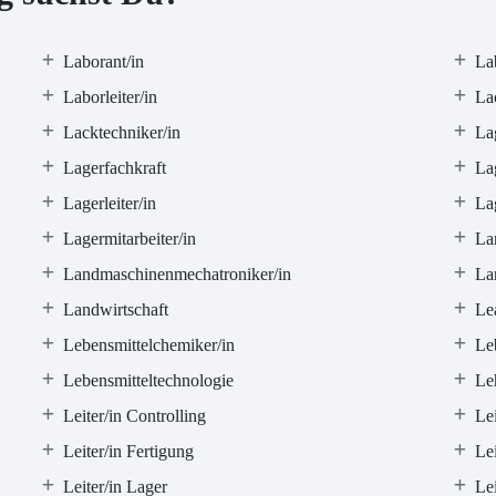
Laborant/in
La
Laborleiter/in
Lac
Lacktechniker/in
La
Lagerfachkraft
Lag
Lagerleiter/in
La
Lagermitarbeiter/in
La
Landmaschinenmechatroniker/in
La
Landwirtschaft
Le
Lebensmittelchemiker/in
Le
Lebensmitteltechnologie
Leh
Leiter/in Controlling
Lei
Leiter/in Fertigung
Lei
Leiter/in Lager
Lei