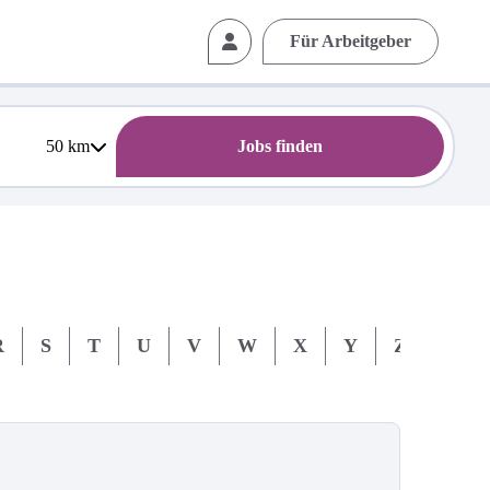
Für Arbeitgeber
50
km
Jobs finden
R
S
T
U
V
W
X
Y
Z